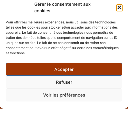
Gérer le consentement aux
souhaitez faire une
cookies
visite guidée en
NOUS
piochant des
CONTACTER
Pour offrir les meilleures expériences, nous utilisons des technologies
éléments dans
telles que les cookies pour stocker et/ou accéder aux informations des
plusieurs de nos
Château de Clermont
appareils. Le fait de consentir à ces technologies nous permettra de
Allée de Clermont 44850
visites ? C’est
traiter des données telles que le comportement de navigation ou les ID
Le Cellier
uniques sur ce site. Le fait de ne pas consentir ou de retirer son
possible. Vous
consentement peut avoir un effet négatif sur certaines caractéristiques
souhaitez visiter une
contact@lesclefsdelaville.n
et fonctions.
autre ville du grand
Ouest ? C’est
+33 7 44 85 19 33
Accepter
possible.
Refuser
Mentions
CGV
Politique
Copyright
Voir les préférences
légales
de
©
confidentialité
2026
Les
Clefs
de la