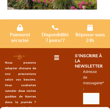
Paiement
Disponibilité
Réponse sous
sécurisé
7 jours/7
24h
S'INSCRIRE À
LA
Nous pouvons
NEWSLETTER
adapter chacune de
Adresse
nos prestations
de
selon vos besoins.
messagerie*
Vous souhaitez
:
cumuler deux visites
guidées de Nantes
dans la journée ?
C’est possible. Vous