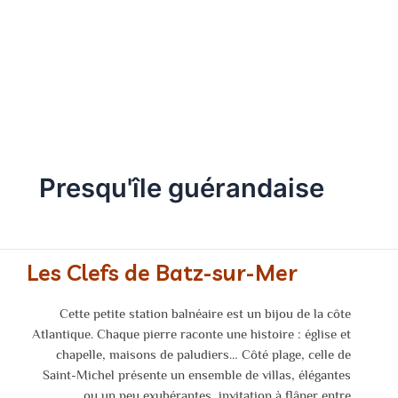
accompagne à la découverte de
l'art et du patrimoine !
Presqu'île guérandaise
Les Clefs de Batz-sur-Mer
Cette petite station balnéaire est un bijou de la côte
Atlantique. Chaque pierre raconte une histoire : église et
chapelle, maisons de paludiers… Côté plage, celle de
Saint-Michel présente un ensemble de villas, élégantes
ou un peu exubérantes, invitation à flâner entre