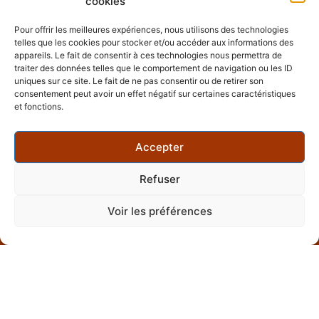
cookies
visite guidée en
NOUS
piochant des
CONTACTER
Pour offrir les meilleures expériences, nous utilisons des technologies
éléments dans
telles que les cookies pour stocker et/ou accéder aux informations des
plusieurs de nos
Château de Clermont
appareils. Le fait de consentir à ces technologies nous permettra de
Allée de Clermont 44850
visites ? C’est
traiter des données telles que le comportement de navigation ou les ID
Le Cellier
uniques sur ce site. Le fait de ne pas consentir ou de retirer son
possible. Vous
consentement peut avoir un effet négatif sur certaines caractéristiques
souhaitez visiter une
contact@lesclefsdelaville.n
et fonctions.
autre ville du grand
Ouest ? C’est
+33 7 44 85 19 33
Accepter
possible.
Refuser
Mentions
CGV
Politique
Copyright
Voir les préférences
légales
de
©
confidentialité
2026
Les
Clefs
de la
Ville