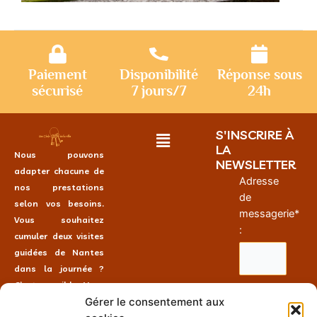
Paiement
Disponibilité
Réponse sous
sécurisé
7 jours/7
24h
S'INSCRIRE À
LA
Nous pouvons
NEWSLETTER
adapter chacune de
Adresse
nos prestations
de
selon vos besoins.
messagerie*
Vous souhaitez
:
cumuler deux visites
guidées de Nantes
dans la journée ?
C’est possible. Vous
Gérer le consentement aux
souhaitez faire une