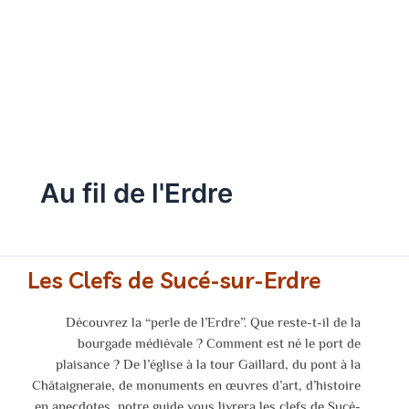
accompagne à la découverte de
l'art et du patrimoine !
Au fil de l'Erdre
Les Clefs de Sucé-sur-Erdre
Découvrez la “perle de l’Erdre”. Que reste-t-il de la
bourgade médiévale ? Comment est né le port de
plaisance ? De l’église à la tour Gaillard, du pont à la
Châtaigneraie, de monuments en œuvres d’art, d’histoire
en anecdotes, notre guide vous livrera les clefs de Sucé-