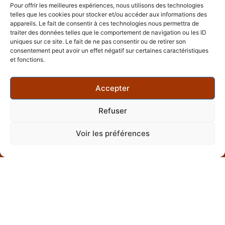
CONTACTER
Pour offrir les meilleures expériences, nous utilisons des technologies
éléments dans
telles que les cookies pour stocker et/ou accéder aux informations des
plusieurs de nos
Château de Clermont
appareils. Le fait de consentir à ces technologies nous permettra de
Allée de Clermont 44850
visites ? C’est
traiter des données telles que le comportement de navigation ou les ID
Le Cellier
uniques sur ce site. Le fait de ne pas consentir ou de retirer son
possible. Vous
consentement peut avoir un effet négatif sur certaines caractéristiques
souhaitez visiter une
contact@lesclefsdelaville.n
et fonctions.
autre ville du grand
Ouest ? C’est
+33 7 44 85 19 33
Accepter
possible.
Refuser
Mentions
CGV
Politique
Copyright
Voir les préférences
légales
de
©
confidentialité
2026
Les
Clefs
de la
Ville
|Propulsé
par