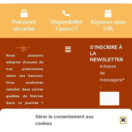
Paiement
Disponibilité
Réponse sous
sécurisé
7 jours/7
24h
S'INSCRIRE À
LA
Nous pouvons
NEWSLETTER
adapter chacune de
Adresse
nos prestations
de
selon vos besoins.
messagerie*
Vous souhaitez
:
cumuler deux visites
guidées de Nantes
dans la journée ?
C’est possible. Vous
Gérer le consentement aux
souhaitez faire une
cookies
visite guidée en
NOUS
piochant des